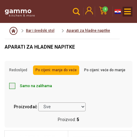
gammo
0
kitchen & more
Bar i švedski stol
Aparati za hladne napitke
APARATI ZA HLADNE NAPITKE
Redoslijed
Po cijeni: manje do veće
Po cijeni: veće do manje
Samo na zalihama
Proizvođač
Proizvod:
5