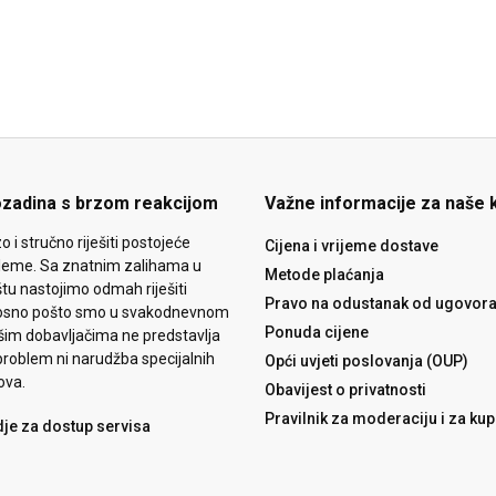
ozadina s brzom reakcijom
Važne informacije za naše 
o i stručno riješiti postojeće
Cijena i vrijeme dostave
leme. Sa znatnim zalihama u
Metode plaćanja
tu nastojimo odmah riješiti
Pravo na odustanak od ugovor
osno pošto smo u svakodnevnom
Ponuda cijene
šim dobavljačima ne predstavlja
roblem ni narudžba specijalnih
Opći uvjeti poslovanja (OUP)
ova.
Obavijest o privatnosti
Pravilnik za moderaciju i za ku
dje za dostup servisa