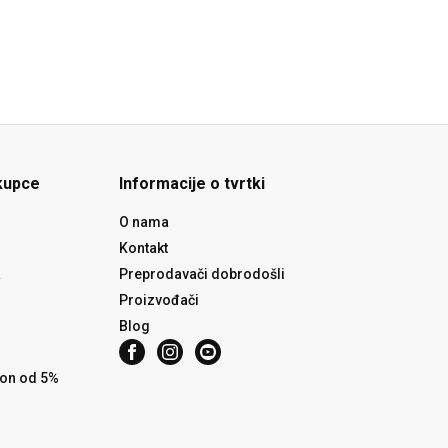
kupce
Informacije o tvrtki
O nama
Kontakt
a
Preprodavači dobrodošli
Proizvođači
Blog
pon od 5%