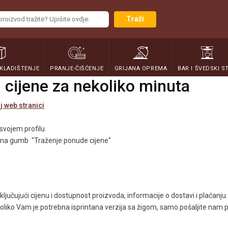
Traži
SKLADIŠTENJE
PRANJE-ČIŠĆENJE
GRIJANA OPREMA
BAR I ŠVEDSKI S
cijene za nekoliko minuta
j web stranici
i svojem profilu
ite na gumb "Traženje ponude cijene"
jučujući cijenu i dostupnost proizvoda, informacije o dostavi i plaćanju.
ko Vam je potrebna isprintana verzija sa žigom, samo pošaljite nam po