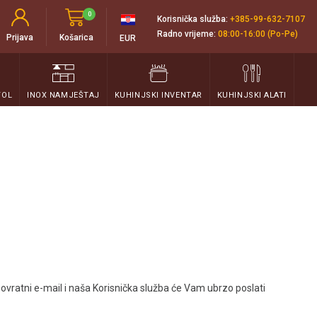
0
Korisnička služba:
+385-99-632-7107
Radno vrijeme:
08:00-16:00 (Po-Pe)
Prijava
Košarica
EUR
TOL
INOX NAMJEŠTAJ
KUHINJSKI INVENTAR
KUHINJSKI ALATI
vratni e-mail i naša Korisnička služba će Vam ubrzo poslati