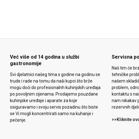
Već više od 14 godina u službi
Servisna p
gastronomije
Naš tim će brz
Svi djelatnici našeg tima s godine na godinu se
tehničke prob
trude i rade na tomu da naši kupci što brže
našem skladiš
mogu doći do profesionalnh kuhinjskih uređaja
problem, odn
po povoljnim cijenama. Prodajemo pouzdane
kontaktu s na
kuhinjske uređaje i aparate za koje
nam nikakav p
osiguravamo i svoju servis pozadinu što biste
rezervnih djel
se Vi mogli koncentrirati samo na kuhanje i
>>Kliknite ov
pečenje.