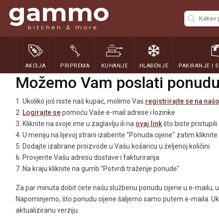
gammo
kitchen & more
AKCIJA
PRIPREMA
KUHANJE
HLAĐENJE
PAKIRANJE I 
Možemo Vam poslati ponudu 
1. Ukoliko još niste naš kupac, molimo Vas
registrirajte se na našo
2.
Logirajte se
pomoću Vaše e-mail adrese i lozinke
3. Kliknite na svoje ime u zaglavlju ili na
ovaj link
što biste pristupil
4. U meniju na lijevoj strani izaberite "Ponuda cijene" zatim klikn
5. Dodajte izabrane proizvode u Vašu košaricu u željenoj količini
6. Provjerite Vašu adresu dostave i fakturiranja
7. Na kraju kliknite na gumb "Potvrdi traženje ponude"
Za par minuta dobit ćete našu službenu ponudu cijene u e-mailu, ukl
Napominjemo, što ponudu cijene šaljemo samo putem e-maila. Ukoli
aktualiziranu verziju.