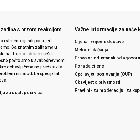
ozadina s brzom reakcijom
Važne informacije za naše 
o i stručno riješiti postojeće
Cijena i vrijeme dostave
leme. Sa znatnim zalihama u
Metode plaćanja
tu nastojimo odmah riješiti
Pravo na odustanak od ugovor
osno pošto smo u svakodnevnom
Ponuda cijene
šim dobavljačima ne predstavlja
roblem ni narudžba specijalnih
Opći uvjeti poslovanja (OUP)
ova.
Obavijest o privatnosti
Pravilnik za moderaciju i za ku
dje za dostup servisa