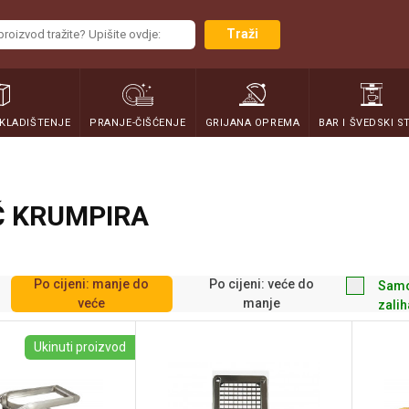
Traži
SKLADIŠTENJE
PRANJE-ČIŠĆENJE
GRIJANA OPREMA
BAR I ŠVEDSKI S
Č KRUMPIRA
Po cijeni: manje do
Po cijeni: veće do
Samo
veće
manje
zali
Ukinuti proizvod