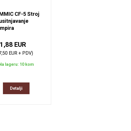
MMIC CF-5 Stroj
usitnjavanje
umpira
1,88 EUR
7,50 EUR + PDV)
Na lageru: 10 kom
Detalji