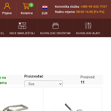
0
Korisnička služba:
+385-99-632-7107
Radno vrijeme:
08:00-16:00 (Po-Pe)
Prijava
Košarica
EUR
TOL
INOX NAMJEŠTAJ
KUHINJSKI INVENTAR
KUHINJSKI ALATI
Proizvođač
Proizvod:
 na
11
hama