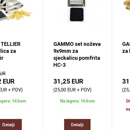
 TELLIER
GAMMO set noževa
GA
lica za
9x9mm za
za 
ir
sjeckalicu pomfrita
HC-3
EUR
2 EUR
31,25 EUR
31
 EUR + PDV)
(25,00 EUR + PDV)
(25
ageru: 14 kom
Na lageru: 16 kom
Oč
ne
Detalji
Detalji