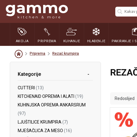
gammo
kitchen & more
AKCIJA
PRIPREMA
KUHANJE
HLAĐENJE
PAKIRANJE I 
Priprema
Rezač krumpira
REZA
Kategorije
CUTTERI
(13)
KITCHENAID OPREMA I ALATI
(19)
Redoslijed
KUHINJSKA OPREMA ANKARSRUM
(97)
LJUŠTILICE KRUMPIRA
(7)
MJEŠAČLICA ZA MESO
(16)