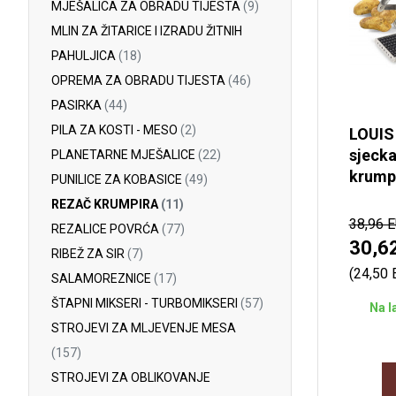
MJEŠALICA ZA OBRADU TIJESTA
(9)
MLIN ZA ŽITARICE I IZRADU ŽITNIH
PAHULJICA
(18)
OPREMA ZA OBRADU TIJESTA
(46)
PASIRKA
(44)
PILA ZA KOSTI - MESO
(2)
LOUIS
sjecka
PLANETARNE MJEŠALICE
(22)
krump
PUNILICE ZA KOBASICE
(49)
REZAČ KRUMPIRA
(11)
38,96 
REZALICE POVRĆA
(77)
30,6
RIBEŽ ZA SIR
(7)
(24,50
SALAMOREZNICE
(17)
ŠTAPNI MIKSERI - TURBOMIKSERI
(57)
Na l
STROJEVI ZA MLJEVENJE MESA
(157)
STROJEVI ZA OBLIKOVANJE