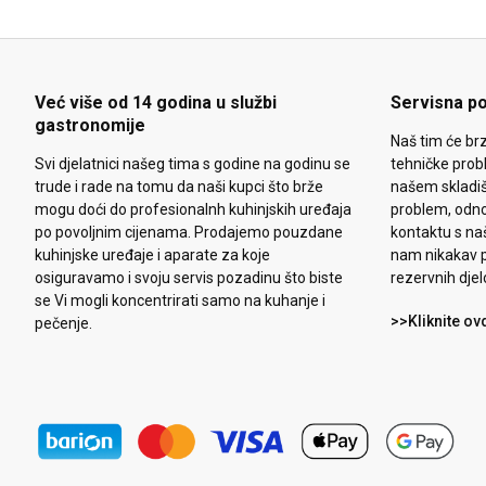
Već više od 14 godina u službi
Servisna p
gastronomije
Naš tim će brz
Svi djelatnici našeg tima s godine na godinu se
tehničke prob
trude i rade na tomu da naši kupci što brže
našem skladiš
mogu doći do profesionalnh kuhinjskih uređaja
problem, odn
po povoljnim cijenama. Prodajemo pouzdane
kontaktu s na
kuhinjske uređaje i aparate za koje
nam nikakav p
osiguravamo i svoju servis pozadinu što biste
rezervnih djel
se Vi mogli koncentrirati samo na kuhanje i
>>Kliknite ov
pečenje.