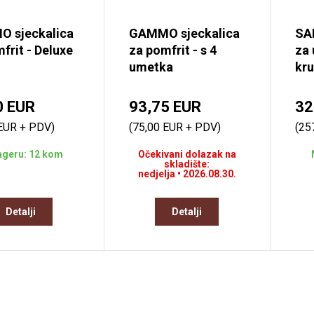
 sjeckalica
GAMMO sjeckalica
SA
frit - Deluxe
za pomfrit - s 4
za 
umetka
kr
0 EUR
93,75 EUR
32
 EUR + PDV)
(75,00 EUR + PDV)
(25
ageru: 12 kom
Očekivani dolazak na
skladište:
nedjelja • 2026.08.30.
Detalji
Detalji