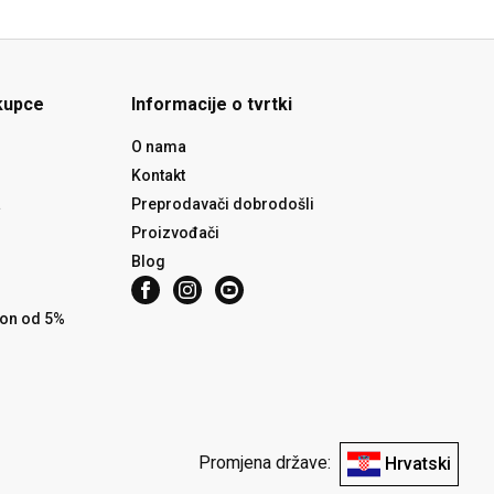
kupce
Informacije o tvrtki
O nama
Kontakt
a
Preprodavači dobrodošli
Proizvođači
Blog
pon od 5%
Promjena države:
Hrvatski