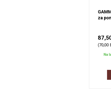
GAMMO
za pom
87,5
(70,00
Na l