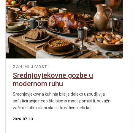
ZANIMLJIVOSTI
Srednjovjekovne gozbe u
modernom ruhu
Srednjovjekovna kuhinja bila je daleko uzbudljivija i
sofisticiranija nego što bismo mogli pomisliti: odvažni
začini, slatko-slani okusi i kreativna jela koj...
2026. 07. 13.