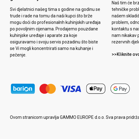
Naš tim će brz
Svi djelatnici našeg tima s godine na godinu se
tehničke prob
trude i rade na tomu da naši kupci što brže
našem skladiš
mogu doći do profesionalnh kuhinjskih uređaja
problem, odn
po povoljnim cijenama. Prodajemo pouzdane
kontaktu s na
kuhinjske uređaje i aparate za koje
nam nikakav p
osiguravamo i svoju servis pozadinu što biste
rezervnih djel
se Vi mogli koncentrirati samo na kuhanje i
>>Kliknite ov
pečenje.
Ovom stranicom upravlja GAMMO EUROPE d.o.o. Sva prava pridrž