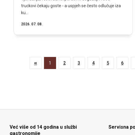
truckovi čekaju goste - a uspjeh se često odlučuje iza
ku...
2026. 07. 08.
1
2
3
4
5
6
Već više od 14 godina u službi
Servisna p
gastronomije