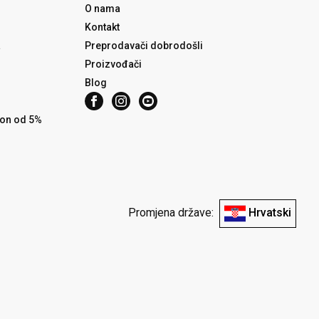
O nama
Kontakt
a
Preprodavači dobrodošli
Proizvođači
Blog
pon od 5%
Promjena države:
Hrvatski