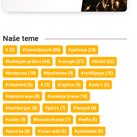
Naše teme
# (3)
#zanimljivosti (80)
#pečenje (24)
#kuhinjski pribori (44)
#recepti (27)
#božić (22)
#kobasica (10)
#tjestenina (9)
#roštiljanje (15)
#sladoled (5)
# (3)
#rajčica (9)
#uskrs (5)
#vakumiranje (8)
#sušenje hrane (10)
#hamburger (8)
#pizza (7)
#langoš (8)
#začin (9)
#konzerviranje (7)
#vafla (5)
#pasirka (6)
#sous vide (5)
#palačinka (5)