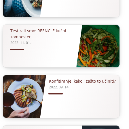
Testirali smo: REENCLE kućni
komposter
2023. 11. 01.
Konfitiranje: kako i zašto to učiniti?
2022. 09. 14.