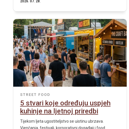
2026. 07. 28.
STREET FOOD
5 stvari koje određuju uspjeh
kuhinje na ljetnoj priredbi
Tijekom ljeta ugostiteljstvo se uistinu ubrzava.
Vjenčanja, festivali, korporativni događaji i food