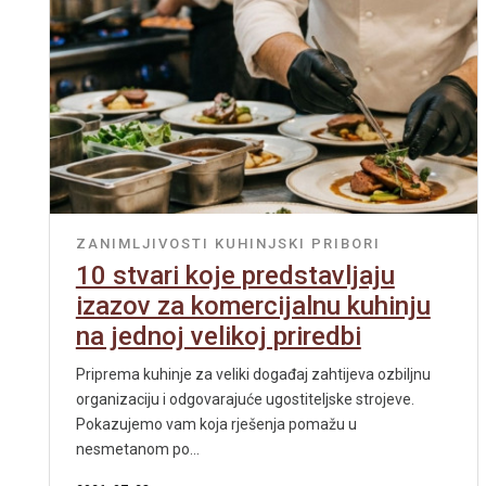
ZANIMLJIVOSTI
KUHINJSKI PRIBORI
10 stvari koje predstavljaju
izazov za komercijalnu kuhinju
na jednoj velikoj priredbi
Priprema kuhinje za veliki događaj zahtijeva ozbiljnu
organizaciju i odgovarajuće ugostiteljske strojeve.
Pokazujemo vam koja rješenja pomažu u
nesmetanom po...