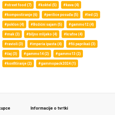
#street food (7)
#koktel (5)
#kava (4)
#kompostiranje (6)
#perilice posuđa (5)
#led (2)
#poklon (4)
#Božićni sajam (5)
#gammo12 (4)
#mak (3)
#biljno mlijeko (4)
#krafne (4)
#ravioli (3)
#imperia ipasta (4)
#fiš paprikaš (3)
#čaj (3)
#gammo14 (2)
#gammo13 (2)
#konfitiranje (2)
#gammopack2024 (1)
kupce
Informacije o tvrtki