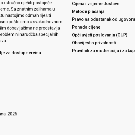
o i stručno riješiti postojeće
Cijena i vrijeme dostave
leme. Sa znatnim zalihama u
Metode plaćanja
tu nastojimo odmah riješiti
Pravo na odustanak od ugovor
osno pošto smo u svakodnevnom
Ponuda cijene
šim dobavljačima ne predstavlja
roblem ni narudžba specijalnih
Opći uvjeti poslovanja (OUP)
ova.
Obavijest o privatnosti
Pravilnik za moderaciju i za ku
dje za dostup servisa
ana. 2026