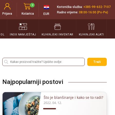
0
Korisnička služba:
+385-99-632-7107
Radno vrijeme:
08:00-16:00 (Po-Pe)
Prijava
Košarica
EUR
TOL
INOX NAMJEŠTAJ
KUHINJSKI INVENTAR
KUHINJSKI ALATI
Traži
Najpopularniji postovi
Što je blanširanje i kako se to radi?
2022. 04. 12.