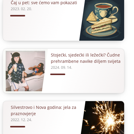
Čaj u pet: sve ćemo vam pokazati
2023. 02. 20.
Stojećki, sjedećki ili ležećki? Čudne
prehrambene navike diljem svijeta
2024. 09. 14.
Silvestrovo i Nova godina: jela za
praznovjerje
2022. 12. 24.