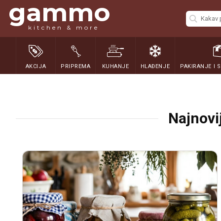
gammo
kitchen & more
AKCIJA
PRIPREMA
KUHANJE
HLAĐENJE
PAKIRANJE I 
Najnovij