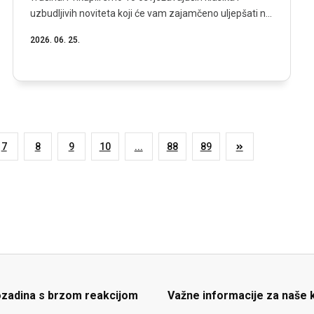
uzbudljivih noviteta koji će vam zajamčeno uljepšati n...
2026. 06. 25.
7
8
9
10
...
88
89
ozadina s brzom reakcijom
Važne informacije za naše 