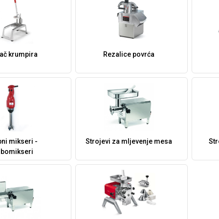
ač krumpira
Rezalice povrća
pni mikseri -
Strojevi za mljevenje mesa
Str
rbomikseri