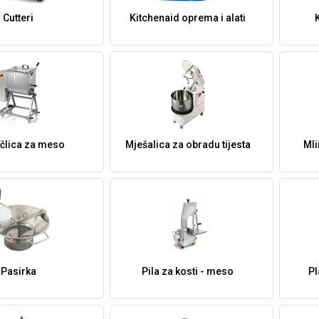
Cutteri
Kitchenaid oprema i alati
člica za meso
Mješalica za obradu tijesta
Mli
Pasirka
Pila za kosti - meso
Pl