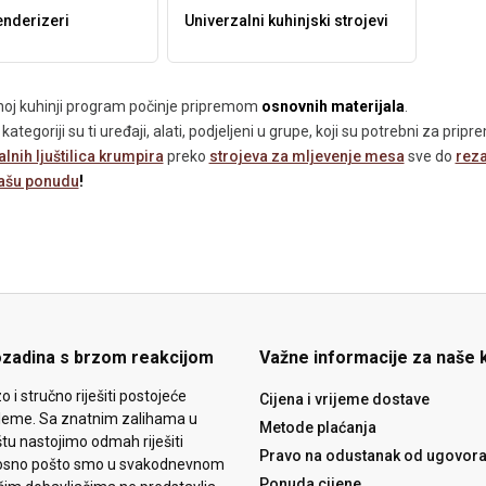
enderizeri
Univerzalni kuhinjski strojevi
noj kuhinji program počinje pripremom
osnovnih materijala
.
kategoriji su ti uređaji, alati, podjeljeni u grupe, koji su potrebni za prip
lnih ljuštilica krumpira
preko
strojeva za mljevenje mesa
sve do
reza
ašu ponudu
!
ozadina s brzom reakcijom
Važne informacije za naše 
o i stručno riješiti postojeće
Cijena i vrijeme dostave
leme. Sa znatnim zalihama u
Metode plaćanja
tu nastojimo odmah riješiti
Pravo na odustanak od ugovor
osno pošto smo u svakodnevnom
Ponuda cijene