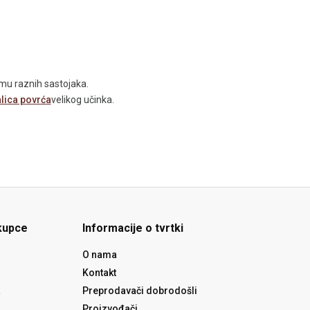
remu raznih sastojaka.
lica povrća
velikog učinka.
kupce
Informacije o tvrtki
O nama
Kontakt
a
Preprodavači dobrodošli
Proizvođači