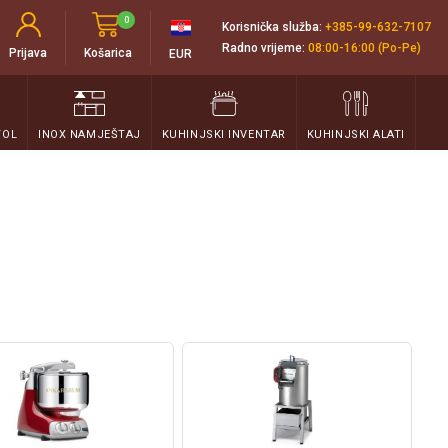
0
Korisnička služba:
+385-99-632-7107
Radno vrijeme:
08:00-16:00 (Po-Pe)
Prijava
Košarica
EUR
TOL
INOX NAMJEŠTAJ
KUHINJSKI INVENTAR
KUHINJSKI ALATI