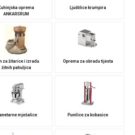
Kuhinjska oprema
Ljuštilice krumpira
ANKARSRUM
n za žitarice i izradu
Oprema za obradu tijesta
žitnih pahuljica
anetarne mješalice
Punilice za kobasice