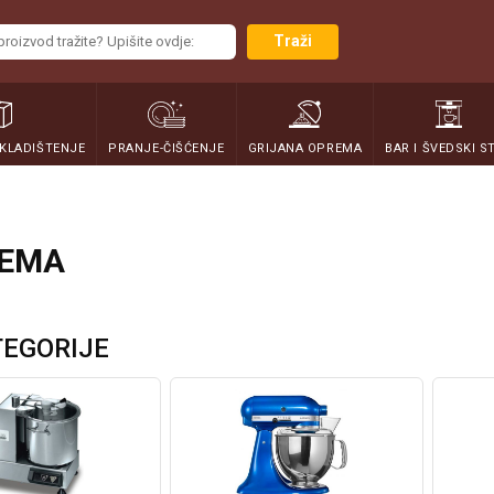
Traži
SKLADIŠTENJE
PRANJE-ČIŠĆENJE
GRIJANA OPREMA
BAR I ŠVEDSKI S
REMA
EGORIJE