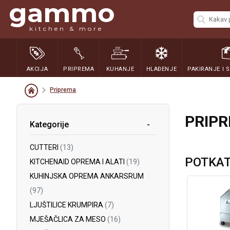
gammo
kitchen & more
AKCIJA
PRIPREMA
KUHANJE
HLAĐENJE
PAKIRANJE I 
Priprema
PRIP
Kategorije
CUTTERI
(13)
POTKAT
KITCHENAID OPREMA I ALATI
(19)
KUHINJSKA OPREMA ANKARSRUM
(97)
LJUŠTILICE KRUMPIRA
(7)
MJEŠAČLICA ZA MESO
(16)