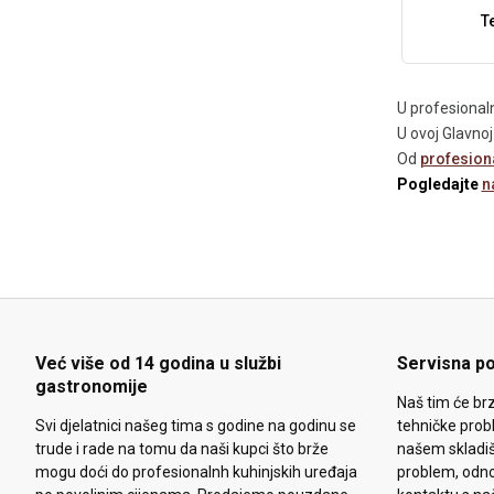
T
U profesional
U ovoj Glavnoj 
Od
profesiona
Pogledajte
n
Već više od 14 godina u službi
Servisna p
gastronomije
Naš tim će brz
Svi djelatnici našeg tima s godine na godinu se
tehničke prob
trude i rade na tomu da naši kupci što brže
našem skladiš
mogu doći do profesionalnh kuhinjskih uređaja
problem, odn