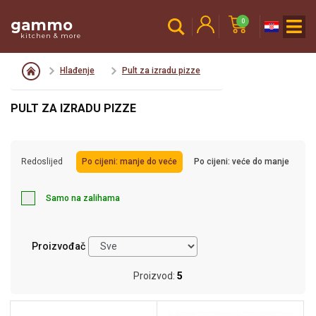
gammo
0
kitchen & more
Hlađenje
Pult za izradu pizze
PULT ZA IZRADU PIZZE
Redoslijed
Po cijeni: manje do veće
Po cijeni: veće do manje
Samo na zalihama
Proizvođač
Proizvod:
5