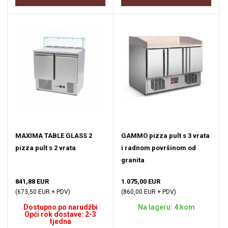
MAXIMA TABLE GLASS 2
GAMMO pizza pult s 3 vrata
pizza pult s 2 vrata
i radnom površinom od
granita
841,88 EUR
1.075,00 EUR
(673,50 EUR + PDV)
(860,00 EUR + PDV)
Dostupno po narudžbi
Na lageru: 4 kom
Opći rok dostave: 2-3
tjedna