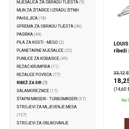
MJEŠALICA ZA OBRADU TIJESTA
(9)
MLIN ZA ŽITARICE I IZRADU ŽITNIH
PAHULJICA
(18)
OPREMA ZA OBRADU TIJESTA
(46)
PASIRKA
(44)
PILA ZA KOSTI - MESO
(2)
LOUIS
ribeži 
PLANETARNE MJEŠALICE
(22)
PUNILICE ZA KOBASICE
(49)
REZAČ KRUMPIRA
(11)
33,12 
REZALICE POVRĆA
(77)
18,2
RIBEŽ ZA SIR
(7)
(14,60
SALAMOREZNICE
(17)
ŠTAPNI MIKSERI - TURBOMIKSERI
(57)
Na 
STROJEVI ZA MLJEVENJE MESA
(157)
STROJEVI ZA OBLIKOVANJE