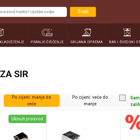
Traži
SKLADIŠTENJE
PRANJE-ČIŠĆENJE
GRIJANA OPREMA
BAR I ŠVEDSKI S
 ZA SIR
Po cijeni: manje do
Po cijeni: veće do
Sam
veće
manje
zali
Ukinuti proizvod