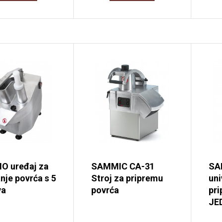
 uređaj za
SAMMIC CA-31
SA
nje povrća s 5
Stroj za pripremu
uni
va
povrća
pri
JE