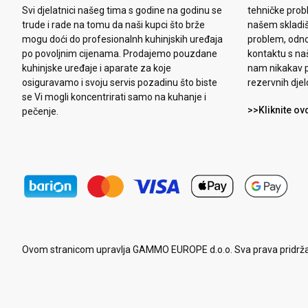
Svi djelatnici našeg tima s godine na godinu se
tehničke prob
trude i rade na tomu da naši kupci što brže
našem skladiš
mogu doći do profesionalnh kuhinjskih uređaja
problem, odn
po povoljnim cijenama. Prodajemo pouzdane
kontaktu s na
kuhinjske uređaje i aparate za koje
nam nikakav p
osiguravamo i svoju servis pozadinu što biste
rezervnih djel
se Vi mogli koncentrirati samo na kuhanje i
>>Kliknite ov
pečenje.
Ovom stranicom upravlja GAMMO EUROPE d.o.o. Sva prava pridrž