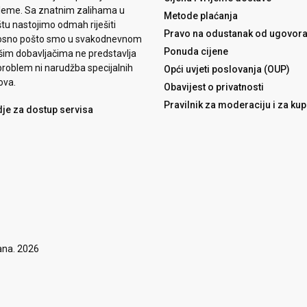
leme. Sa znatnim zalihama u
Metode plaćanja
tu nastojimo odmah riješiti
Pravo na odustanak od ugovor
osno pošto smo u svakodnevnom
Ponuda cijene
šim dobavljačima ne predstavlja
roblem ni narudžba specijalnih
Opći uvjeti poslovanja (OUP)
ova.
Obavijest o privatnosti
Pravilnik za moderaciju i za ku
dje za dostup servisa
ana. 2026