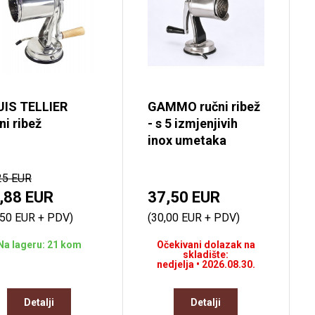
UIS TELLIER
GAMMO ručni ribež
ni ribež
- s 5 izmjenjivih
inox umetaka
25 EUR
,88 EUR
37,50 EUR
,50 EUR + PDV)
(30,00 EUR + PDV)
Na lageru: 21 kom
Očekivani dolazak na
skladište:
nedjelja • 2026.08.30.
Detalji
Detalji