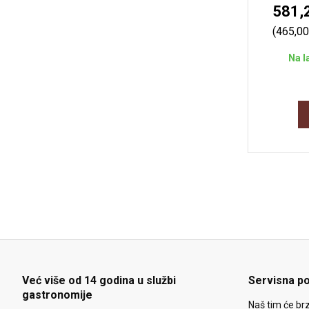
581,
(465,0
Na l
Već više od 14 godina u službi
Servisna p
gastronomije
Naš tim će brz