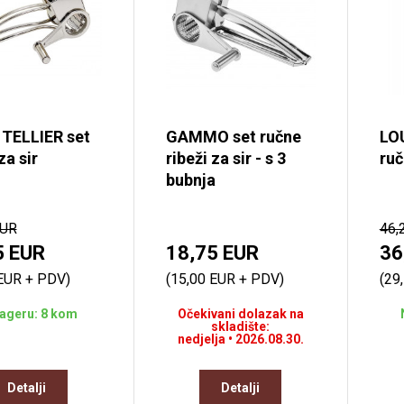
 TELLIER set
GAMMO set ručne
LO
za sir
ribeži za sir - s 3
ruč
bubnja
EUR
46,
5 EUR
18,75 EUR
36
 EUR + PDV)
(15,00 EUR + PDV)
(29
lageru: 8 kom
Očekivani dolazak na
skladište:
nedjelja • 2026.08.30.
Detalji
Detalji