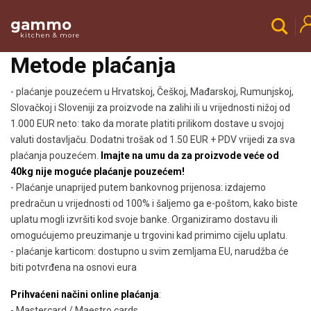
gammo
kitchen & more
Metode plaćanja
- plaćanje pouzećem u Hrvatskoj, Češkoj, Mađarskoj, Rumunjskoj,
Slovačkoj i Sloveniji za proizvode na zalihi ili u vrijednosti nižoj od
1.000 EUR neto: tako da morate platiti prilikom dostave u svojoj
valuti dostavljaču. Dodatni trošak od 1.50 EUR + PDV vrijedi za sva
plaćanja pouzećem.
Imajte na umu da za proizvode veće od
40kg nije moguće plaćanje pouzećem!
- Plaćanje unaprijed putem bankovnog prijenosa: izdajemo
predračun u vrijednosti od 100% i šaljemo ga e-poštom, kako biste
uplatu mogli izvršiti kod svoje banke. Organiziramo dostavu ili
omogućujemo preuzimanje u trgovini kad primimo cijelu uplatu.
- plaćanje karticom: dostupno u svim zemljama EU, narudžba će
biti potvrđena na osnovi eura
Prihvaćeni načini online plaćanja
:
- Mastercard / Maestro cards