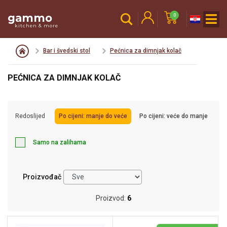
gammo
0
kitchen & more
Bar i švedski stol
Pećnica za dimnjak kolač
PEĆNICA ZA DIMNJAK KOLAČ
Redoslijed
Po cijeni: manje do veće
Po cijeni: veće do manje
Samo na zalihama
Proizvođač
Proizvod:
6