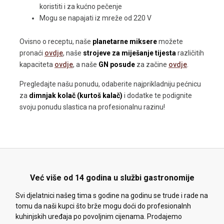
koristiti i za kućno pečenje
Mogu se napajati iz mreže od 220 V
Ovisno o receptu, naše
planetarne miksere
možete
pronaći
ovdje
, naše
strojeve za miješanje tijesta
različitih
kapaciteta
ovdje
, a naše
GN posude
za začine
ovdje
.
Pregledajte našu ponudu, odaberite najprikladniju pećnicu
za
dimnjak kolač (kurtoš kalač)
i dodatke te podignite
svoju ponudu slastica na profesionalnu razinu!
Već više od 14 godina u službi gastronomije
Svi djelatnici našeg tima s godine na godinu se trude i rade na
tomu da naši kupci što brže mogu doći do profesionalnh
kuhinjskih uređaja po povoljnim cijenama. Prodajemo