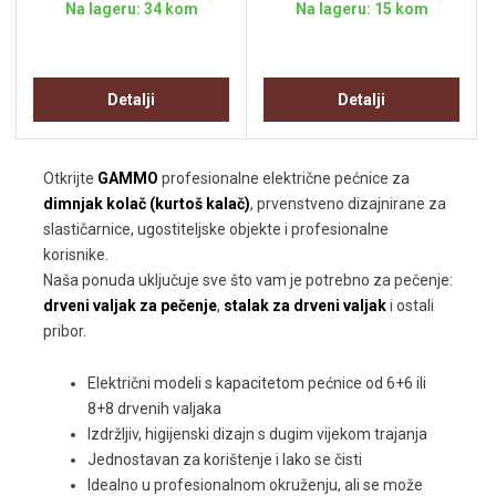
Na lageru: 34 kom
Na lageru: 15 kom
Detalji
Detalji
Otkrijte
GAMMO
profesionalne električne pećnice za
dimnjak kolač (kurtoš kalač)
, prvenstveno dizajnirane za
slastičarnice, ugostiteljske objekte i profesionalne
korisnike.
Naša ponuda uključuje sve što vam je potrebno za pečenje:
drveni valjak za pečenje
,
stalak za drveni valjak
i ostali
pribor.
Električni modeli s kapacitetom pećnice od 6+6 ili
8+8 drvenih valjaka
Izdržljiv, higijenski dizajn s dugim vijekom trajanja
Jednostavan za korištenje i lako se čisti
Idealno u profesionalnom okruženju, ali se može