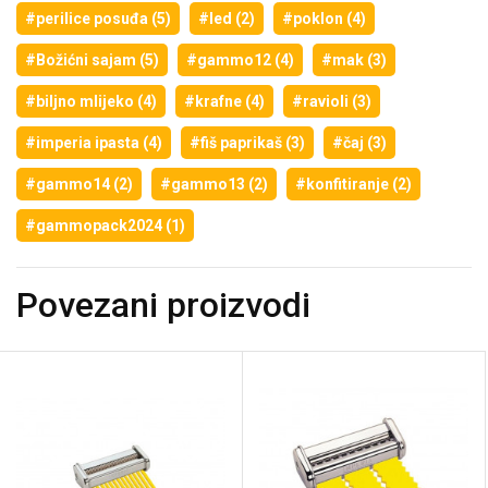
#perilice posuđa (5)
#led (2)
#poklon (4)
#Božićni sajam (5)
#gammo12 (4)
#mak (3)
#biljno mlijeko (4)
#krafne (4)
#ravioli (3)
#imperia ipasta (4)
#fiš paprikaš (3)
#čaj (3)
#gammo14 (2)
#gammo13 (2)
#konfitiranje (2)
#gammopack2024 (1)
Povezani proizvodi