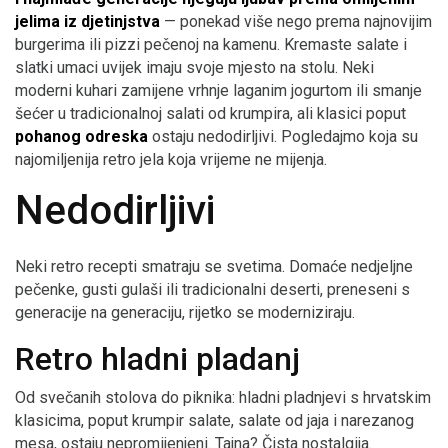
jelima iz djetinjstva
— ponekad više nego prema najnovijim
burgerima ili pizzi pečenoj na kamenu. Kremaste salate i
slatki umaci uvijek imaju svoje mjesto na stolu. Neki
moderni kuhari zamijene vrhnje laganim jogurtom ili smanje
šećer u tradicionalnoj salati od krumpira, ali klasici poput
pohanog odreska
ostaju nedodirljivi. Pogledajmo koja su
najomiljenija retro jela koja vrijeme ne mijenja.
Nedodirljivi
Neki retro recepti smatraju se svetima. Domaće nedjeljne
pečenke, gusti gulaši ili tradicionalni deserti, preneseni s
generacije na generaciju, rijetko se moderniziraju.
Retro hladni pladanj
Od svečanih stolova do piknika: hladni pladnjevi s hrvatskim
klasicima, poput krumpir salate, salate od jaja i narezanog
mesa, ostaju nepromijenjeni. Tajna? Čista nostalgija.