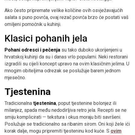
Ako često pripremate velike količine ovih osvježavajućih
salata s puno povrća, ovaj rezač povrća brzo će postati vaš
omiljeni pomoćnik u kuhinji.
Klasici pohanih jela
Pohani odresci i pečenja
su tako duboko ukorijenjeni u
hrvatskoj kuhinji da su i danas vrlo popularni. Neki restorani
izgradili su cijeli koncept upravo na ovim klasičnim jelima. U
mnogim obiteljima odrezak se poslužuje barem jednom
mjesečno.
Tjestenina
Tradicionalna
tjestenina
, poput tjestenine bolonjez ili
milanjez, spada među nedodirljiva retro jela. Recepti se ne
smiju komplicirati — tekstura i okus moraju biti savršeni.
Poslužuje se tradicionalno sa ribanim sirom. Oni koji žele ići
korak dalje, mogu pripremiti tjesteninu kod kuće. S
ovim