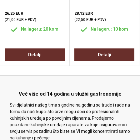
26,25 EUR
28,12 EUR
(21,00 EUR + PDV)
(22,50 EUR + PDV)
Na lageru: 20 kom
Na lageru: 10 kom
Detalji
Detalji
Već više od 14 godina u službi gastronomije
Svi djelatnici našeg tima s godine na godinu se trude i rade na
tomu da naši kupci što brže mogu doći do profesionalnh
kuhinjskih uređaja po povoljnim cijenama. Prodajemo
pouzdane kuhinjske uređaje i aparate za koje osiguravamo i
svoju servis pozadinu što biste se Vi mogli koncentrirati samo
na kuhanje i pečenje.