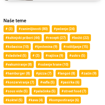
Naše teme
# (3)
#zanimljivosti (80)
#pečenje (24)
#kuhinjski pribori (44)
#recepti (27)
#božić (22)
#kobasica (10)
#tjestenina (9)
#roštiljanje (15)
#sladoled (5)
# (3)
#rajčica (9)
#uskrs (5)
#vakumiranje (8)
#sušenje hrane (10)
#hamburger (8)
#pizza (7)
#langoš (8)
#začin (9)
#konzerviranje (7)
#vafla (5)
#pasirka (6)
#sous vide (5)
#palačinka (5)
#street food (7)
#koktel (5)
#kava (4)
#kompostiranje (6)