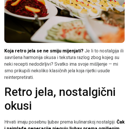
Koja retro jela se ne smiju mijenjati?
Je li to nostalgija ili
savršena harmonija okusa i tekstura razlog zbog kojeg su
neki recepti nedodirljivi? Svatko ima svoje mišljenje — mi
smo prikupili nekoliko klasičnih jela koja rijetki usude
reinterpretirati.
Retro jela, nostalgični
okusi
Hrvati imaju posebnu ljubav prema kulinarskoj nostalgiji.
Čak
i najmlađe generacije njeguju ljubav prema omiljenim